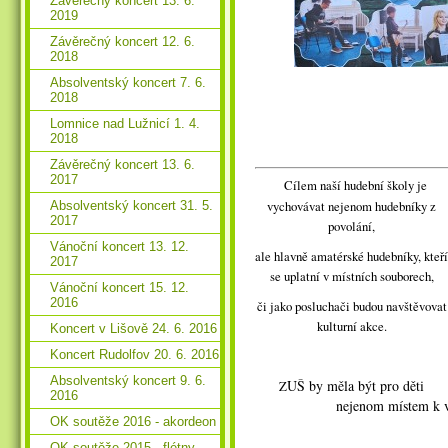
Závěrečný koncert 13. 6.
2019
Závěrečný koncert 12. 6.
2018
Absolventský koncert 7. 6.
2018
Lomnice nad Lužnicí 1. 4.
2018
Závěrečný koncert 13. 6.
2017
Cílem naší hudební školy je
vychovávat nejenom hudebníky z
Absolventský koncert 31. 5.
2017
povolání,
Vánoční koncert 13. 12.
ale hlavně amatérské hudebníky, kteří
2017
se uplatní v místních souborech,
Vánoční koncert 15. 12.
2016
či jako posluchači budou navštěvovat
kulturní akce.
Koncert v Lišově 24. 6. 2016
Koncert Rudolfov 20. 6. 2016
Absolventský koncert 9. 6.
UŠ by měla být pro děti
Z
2016
nejenom místem k v
OK soutěže 2016 - akordeon
OK soutěže 2015 - flétny