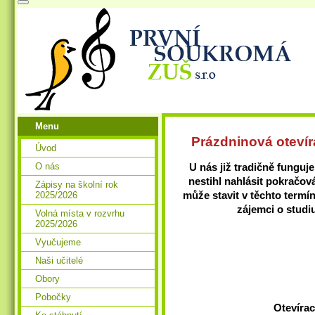
Menu
Prázdninová otevír
Úvod
U nás již tradičně funguj
O nás
nestihl nahlásit pokračová
Zápisy na školní rok
může stavit v těchto termí
2025/2026
zájemci o studi
Volná místa v rozvrhu
2025/2026
Vyučujeme
Naši učitelé
Obory
Pobočky
Otevírac