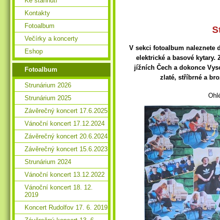
Ke stáhnutí
Kontakty
Fotoalbum
S
Večírky a koncerty
V sekci fotoalbum naleznete 
Eshop
elektrické a basové kytary.
jížních Čech a dokonce Vyso
Fotoalbum
zlaté, stříbrné a 
Strunárium 2026
Ohl
Strunárium 2025
Závěrečný koncert 17.6.2025
Vánoční koncert 17.12.2024
Závěrečný koncert 20.6.2024
Závěrečný koncert 15.6.2023
Strunárium 2024
Vánoční koncert 13.12.2022
Vánoční koncert 18. 12.
2019
Koncert Rudolfov 17. 6. 2019