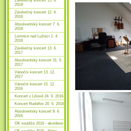
Závěrečný koncert 13. 6.
2019
Závěrečný koncert 12. 6.
2018
Absolventský koncert 7. 6.
2018
Lomnice nad Lužnicí 1. 4.
2018
Závěrečný koncert 13. 6.
2017
Absolventský koncert 31. 5.
2017
Vánoční koncert 13. 12.
2017
Vánoční koncert 15. 12.
2016
Koncert v Lišově 24. 6. 2016
Koncert Rudolfov 20. 6. 2016
Absolventský koncert 9. 6.
2016
OK soutěže 2016 - akordeon
OK soutěže 2015 - flétny