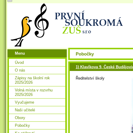
Menu
Pobočky
Úvod
1) Klavíkova 9, České Budějovi
O nás
Zápisy na školní rok
Ředitelství školy
2025/2026
Volná místa v rozvrhu
2025/2026
Vyučujeme
Naši učitelé
Obory
Pobočky