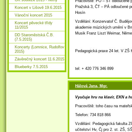
Pracoviště: PO – ST odloučené p
Pražská 3, ČT – PÁ odloučené p
Koncert v Lišově 19.6.2015
Hosín
Vánoční koncert 2015
Vzdělání: Konzervatoř Č. Budějo
Koncert pěvecké třídy
11/2015
akademie múzických umění v Brn
Musik Franz Liszt Weimar, Něm
DD Staroměstská Č.B.
(7.5.2015)
Koncerty (Lomnice, Rudolfov
Pedagogická praxe 24 let. V ZŠ 
2015)
Závěrečný koncert 11.6.2015
Blueberky 7.5.2015
tel: + 420 776 346 899
Hálová Jana, Mgr.
Vyučuje hru na klavír, EKN a 
Pracoviště: toho času na mateřs
Telefon: 734 818 866
Vzdělání:
Pedagogická fakulta Z
učitelství Hv, Čj pro 2. st. ZŠ,