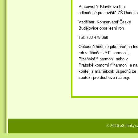
Pracoviště: Klavíkova 9 a
odloučené pracoviště ZŠ Rudolfo
Vzdělání: Konzervatoř České
Budějovice obor lesní roh
Tel: 733 479 868
Občasně hostuje jako hráč na les
roh v Jihočeské Filharmonii,
Plzeňské filharmonii nebo v
Pražské komorní filharmonii a na
kontě již má několik úspěchů ze
soutěží pro dechové nástroje
© 2026 eStránky.c