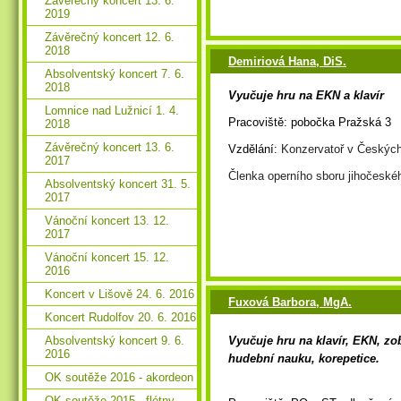
Závěrečný koncert 13. 6.
2019
Závěrečný koncert 12. 6.
2018
Demiriová Hana, DiS.
Absolventský koncert 7. 6.
2018
Vyučuje hru na EKN a klavír
Lomnice nad Lužnicí 1. 4.
Pracoviště: pobočka Pražská
2018
Závěrečný koncert 13. 6.
Vzdělání:
Konzervatoř v Českých
2017
Členka operního sboru jihočeské
Absolventský koncert 31. 5.
2017
Vánoční koncert 13. 12.
2017
Vánoční koncert 15. 12.
2016
Koncert v Lišově 24. 6. 2016
Fuxová Barbora, MgA.
Koncert Rudolfov 20. 6. 2016
Absolventský koncert 9. 6.
Vyučuje hru na klavír, EKN, zo
2016
hudební nauku, korepetice.
OK soutěže 2016 - akordeon
OK soutěže 2015 - flétny