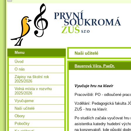
Menu
Naši učitelé
Úvod
Bauerová Věra, PaeDr.
O nás
Zápisy na školní rok
2025/2026
Vyučuje hru na klavír
Volná místa v rozvrhu
2025/2026
Pracoviště: PO - odloučené prac
Vyučujeme
Vzdělání: Pedagogická fakulta JČ
Naši učitelé
ZUŠ - hra na klavír.
Obory
Po studiích začala vyučovat hru 
Pobočky
asistentka katedry hudební vých
na konzervatoři, kde působí dod