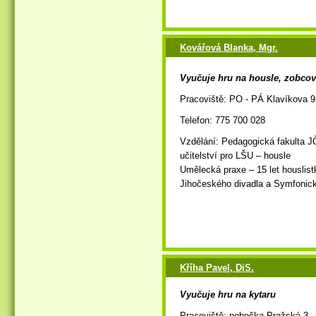
Kovářová Blanka, Mgr.
Vyučuje hru na housle, zobcov
Pracoviště: PO - PÁ Klavíkova 9
Telefon: 775 700 028
Vzdělání: Pedagogická fakulta J
učitelství pro LŠU – housle
Umělecká praxe – 15 let houslist
Jihočeského divadla a Symfonic
Kříha Pavel, DiS.
Vyučuje hru na kytaru
Pracoviště: pobočka Pražská 3