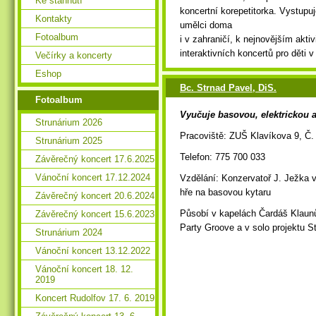
Ke stáhnutí
koncertní korepetitorka. Vystupuj
Kontakty
umělci doma
Fotoalbum
i v zahraničí, k nejnovějším akti
interaktivních koncertů pro děti 
Večírky a koncerty
Eshop
Bc. Strnad Pavel, DiS.
Fotoalbum
Vyučuje basovou, elektrickou a
Strunárium 2026
Pracoviště: ZUŠ Klavíkova 9, Č.
Strunárium 2025
Telefon: 775 700 033
Závěrečný koncert 17.6.2025
Vánoční koncert 17.12.2024
Vzdělání: Konzervatoř J. Ježka 
hře na basovou kytaru
Závěrečný koncert 20.6.2024
Působí v kapelách Čardáš Klaunů
Závěrečný koncert 15.6.2023
Party Groove a v solo projektu S
Strunárium 2024
Vánoční koncert 13.12.2022
Vánoční koncert 18. 12.
2019
Koncert Rudolfov 17. 6. 2019