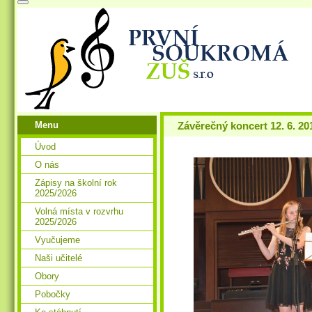
Menu
Závěrečný koncert 12. 6. 20
Úvod
O nás
Zápisy na školní rok
2025/2026
Volná místa v rozvrhu
2025/2026
Vyučujeme
Naši učitelé
Obory
Pobočky