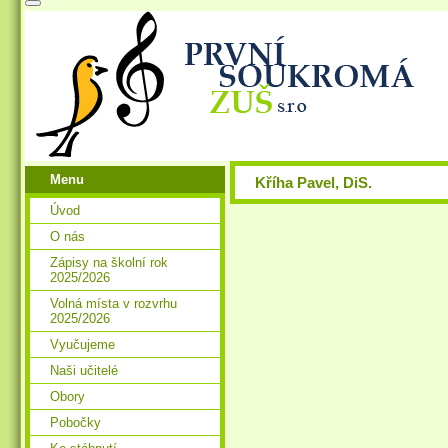
Menu
Kříha Pavel, DiS.
Úvod
O nás
Zápisy na školní rok
2025/2026
Volná místa v rozvrhu
2025/2026
Vyučujeme
Naši učitelé
Obory
Pobočky