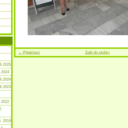
← Předchozí
Zpět do složky
.6.2025
2.2024
.6.2024
.6.2023
2.2022
2.
6. 2019