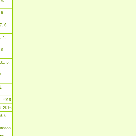
 6.
 6.
7. 6.
. 4.
 6.
31. 5.
2.
2.
6. 2016
6. 2016
9. 6.
ordeon
tny