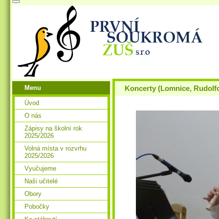
Menu
Koncerty (Lomnice, Rudolf
Úvod
O nás
Zápisy na školní rok
2025/2026
Volná místa v rozvrhu
2025/2026
Vyučujeme
Naši učitelé
Obory
Pobočky