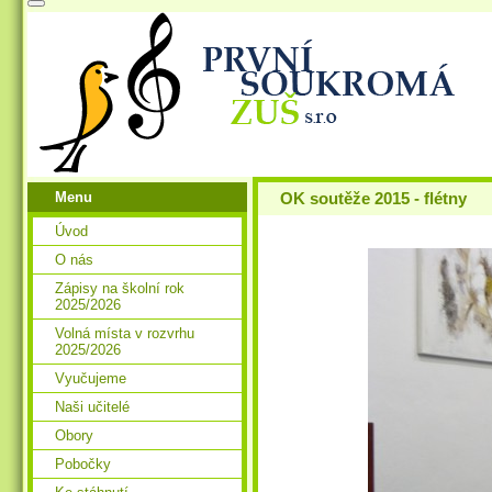
Menu
OK soutěže 2015 - flétny
Úvod
O nás
Zápisy na školní rok
2025/2026
Volná místa v rozvrhu
2025/2026
Vyučujeme
Naši učitelé
Obory
Pobočky