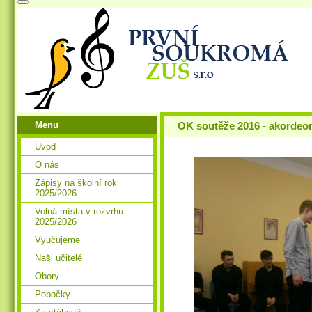
Menu
OK soutěže 2016 - akordeo
Úvod
O nás
Zápisy na školní rok
2025/2026
Volná místa v rozvrhu
2025/2026
Vyučujeme
Naši učitelé
Obory
Pobočky