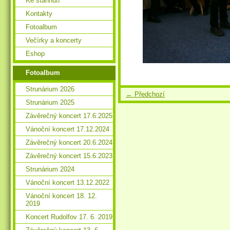
Ke stáhnutí
Kontakty
Fotoalbum
Večírky a koncerty
Eshop
Fotoalbum
Strunárium 2026
← Předchozí
Strunárium 2025
Závěrečný koncert 17.6.2025
Vánoční koncert 17.12.2024
Závěrečný koncert 20.6.2024
Závěrečný koncert 15.6.2023
Strunárium 2024
Vánoční koncert 13.12.2022
Vánoční koncert 18. 12.
2019
Koncert Rudolfov 17. 6. 2019