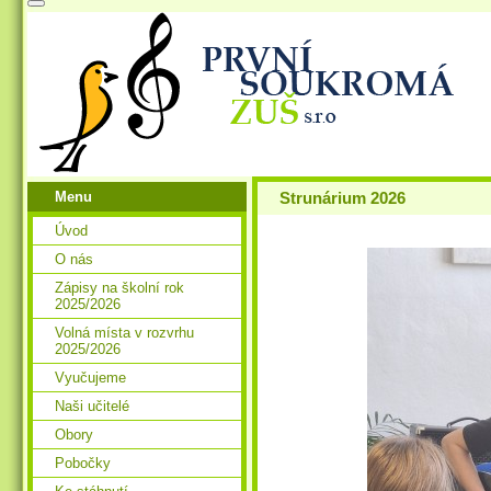
Menu
Strunárium 2026
Úvod
O nás
Zápisy na školní rok
2025/2026
Volná místa v rozvrhu
2025/2026
Vyučujeme
Naši učitelé
Obory
Pobočky