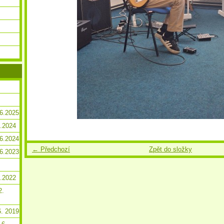
.6.2025
2.2024
.6.2024
← Předchozí
Zpět do složky
.6.2023
2.2022
2.
6. 2019