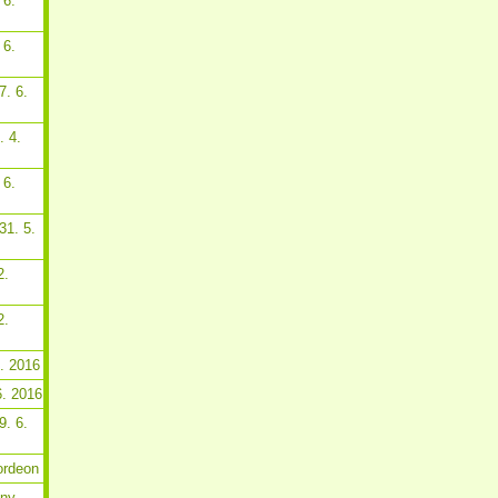
 6.
 6.
7. 6.
. 4.
 6.
31. 5.
2.
2.
6. 2016
6. 2016
9. 6.
ordeon
tny