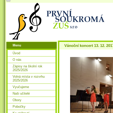
Menu
Vánoční koncert 13. 12. 201
Úvod
O nás
Zápisy na školní rok
2025/2026
Volná místa v rozvrhu
2025/2026
Vyučujeme
Naši učitelé
Obory
Pobočky