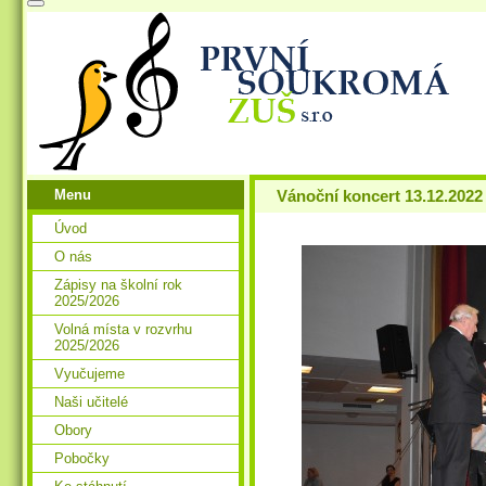
Menu
Vánoční koncert 13.12.2022
Úvod
O nás
Zápisy na školní rok
2025/2026
Volná místa v rozvrhu
2025/2026
Vyučujeme
Naši učitelé
Obory
Pobočky