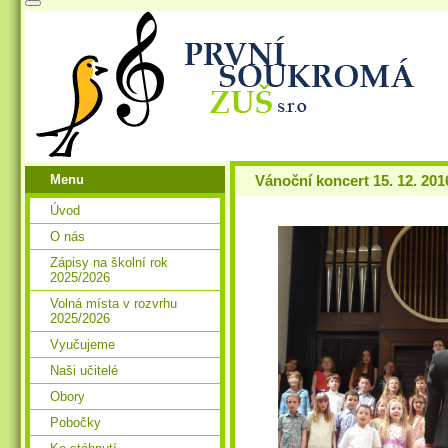
Menu
Vánoční koncert 15. 12. 201
Úvod
O nás
Zápisy na školní rok
2025/2026
Volná místa v rozvrhu
2025/2026
Vyučujeme
Naši učitelé
Obory
Pobočky