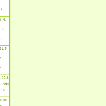
 6.
 6.
7. 6.
. 4.
 6.
31. 5.
2.
2.
6. 2016
6. 2016
9. 6.
ordeon
tny