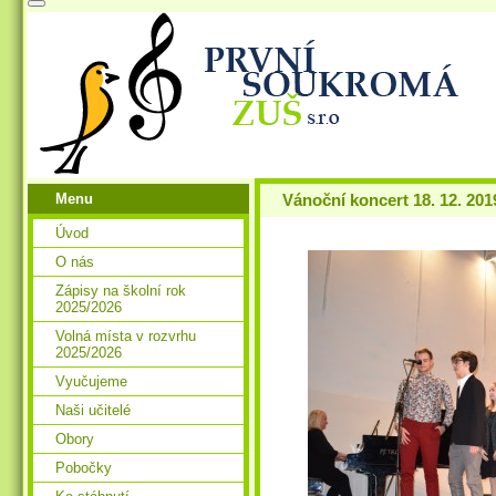
Menu
Vánoční koncert 18. 12. 201
Úvod
O nás
Zápisy na školní rok
2025/2026
Volná místa v rozvrhu
2025/2026
Vyučujeme
Naši učitelé
Obory
Pobočky