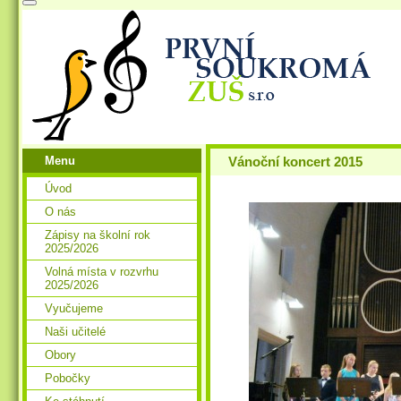
Menu
Vánoční koncert 2015
Úvod
O nás
Zápisy na školní rok
2025/2026
Volná místa v rozvrhu
2025/2026
Vyučujeme
Naši učitelé
Obory
Pobočky