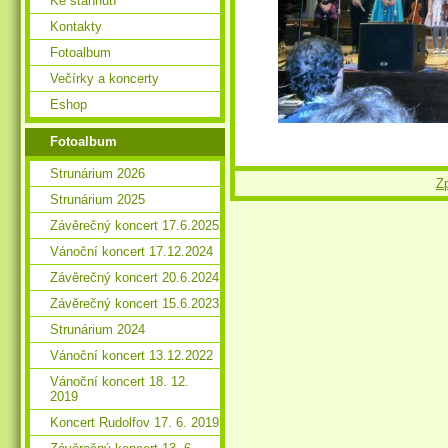
Ke stáhnutí
Kontakty
Fotoalbum
Večírky a koncerty
Eshop
Fotoalbum
Strunárium 2026
Z
Strunárium 2025
Závěrečný koncert 17.6.2025
Vánoční koncert 17.12.2024
Závěrečný koncert 20.6.2024
Závěrečný koncert 15.6.2023
Strunárium 2024
Vánoční koncert 13.12.2022
Vánoční koncert 18. 12.
2019
Koncert Rudolfov 17. 6. 2019