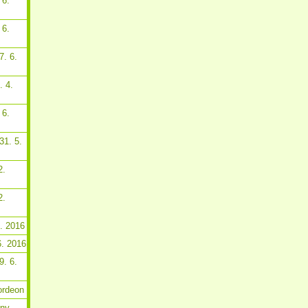
 6.
 6.
7. 6.
. 4.
 6.
31. 5.
2.
2.
6. 2016
6. 2016
9. 6.
ordeon
tny