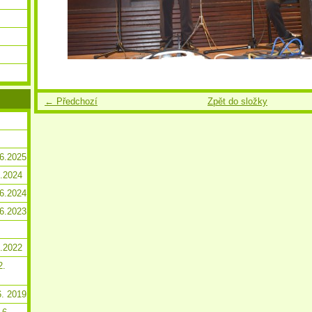
← Předchozí
Zpět do složky
.6.2025
2.2024
.6.2024
.6.2023
2.2022
2.
6. 2019