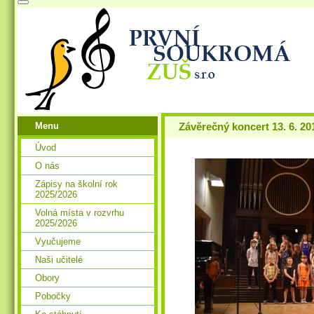
Menu
Závěrečný koncert 13. 6. 20
Úvod
O nás
Zápisy na školní rok
2025/2026
Volná místa v rozvrhu
2025/2026
Vyučujeme
Naši učitelé
Obory
Pobočky