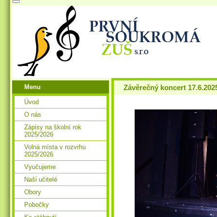
Menu
Závěrečný koncert 17.6.202
Úvod
O nás
Zápisy na školní rok
2025/2026
Volná místa v rozvrhu
2025/2026
Vyučujeme
Naši učitelé
Obory
Pobočky